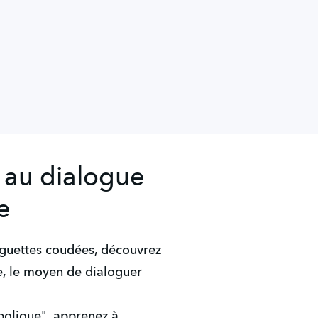
n au dialogue
le
aguettes coudées, découvrez
, le moyen de dialoguer
bolique", apprenez à